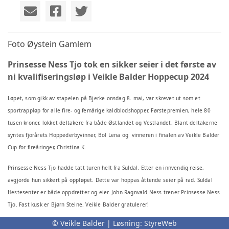
Foto Øystein Gamlem
Prinsesse Ness Tjo tok en sikker seier i det første av
ni kvalifiseringsløp i Veikle Balder Hoppecup 2024
Løpet, som gikk av stapelen på Bjerke onsdag 8. mai, var skrevet ut som et
sportrappløp for alle fire- og femårige kaldblodshopper. Førstepremien, hele 80
tusen kroner, lokket deltakere fra både Østlandet og Vestlandet. Blant deltakerne
syntes fjorårets Hoppederbyvinner, Bol Lena og vinneren i finalen av Veikle Balder
Cup for fireåringer, Christina K.
Prinsesse Ness Tjo hadde tatt turen helt fra Suldal. Etter en innvendig reise,
avgjorde hun sikkert på oppløpet. Dette var hoppas åttende seier på rad. Suldal
Hestesenter er både oppdretter og eier. John Ragnvald Ness trener Prinsesse Ness
Tjo. Fast kusk er Bjørn Steine. Veikle Balder gratulerer!
© Veikle Balder | Løsning:
StyreWeb
i Veikle Balder er vi glade for å kunne konstatere at hoppene har fått et betydelig