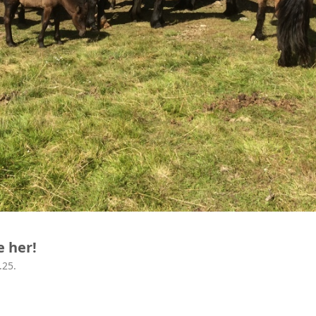
e her!
.25.