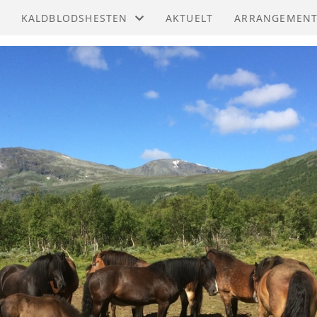
KALDBLODSHESTEN
AKTUELT
ARRANGEMEN
ALDBLODSHESTEN
DEN ALLSIDIGE KALDBLODSHESTEN
VEIKLE BALDE
DIVERSE ARTIKLER
VEIKLE BALDE
LG
VEIKLE BALDE
ELSER
VEIKLE BALDE
NG
VEIKLE BALDE
DERSPRIS
SIKKILSDALSE
ARTNERE