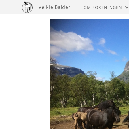
Veikle Balder
OM FORENINGEN
FORENINGEN FOR K
STYRET
KOMITEER OG UTVA
LOVER OG BESTEMM
GENERALFORSAMLI
VEIKLE BALDERS HE
VÅRE SAMARBEIDSP
ÅRSHJUL