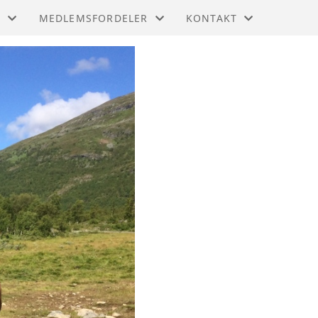
T
MEDLEMSFORDELER
KONTAKT
RS ALLSIDIGHETSCUP
AGRIA FORSIKRING
KONTAKT OSS
RS MESTERSKAP
RABATTHINGSTER
BLI MEDLEM
R HOPPECUP
VEIKLE BALDERS MEDLEMSBLADER
RS LANDSFINALE
LOGG INN I GNIST
R UNG AMATØRTRENERCUP
MINARET